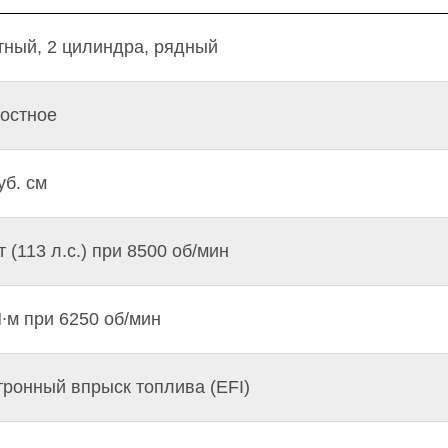
тный, 2 цилиндра, рядный
остное
уб. см
т (113 л.с.) при 8500 об/мин
∙м при 6250 об/мин
тронный впрыск топлива (EFI)