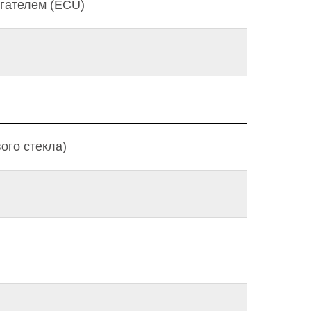
игателем (ECU)
ого стекла)