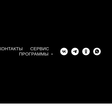
Sport (ABS)
КОНТАКТЫ
СЕРВИС
ПРОГРАММЫ
я — для тех, кто не готов выбирать между
вободой управления. CFMOTO 1000MT-X Sport — это
онной платформы, созданная для приключений и
ренно ведёт себя на скоростных шоссе, горных
гах.