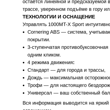
остаётся линейной и предсказуемой 
трассе, уверенном подъёме в гору ил
ТЕХНОЛОГИИ И ОСНАЩЕНИЕ
Управлять 1000MT-X Sport интуитивно
Cornering ABS — система, учитыва
покрытии.
3-ступенчатая противобуксовочная 
одним кликом.
4 режима движения
:
Стандарт
— для города и трассы,
Дождь — максимальная осторожнос
Трофи — для настоящего бездорож
Универсал — ваш собственный бал
Вся информация выводится на яркий