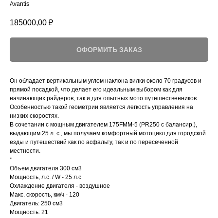
Avantis
185000,00
₽
ОФОРМИТЬ ЗАКАЗ
Он обладает вертикальным углом наклона вилки около 70 градусов и
прямой посадкой, что делает его идеальным выбором как для
начинающих райдеров, так и для опытных мото путешественников.
Особенностью такой геометрии является легкость управления на
низких скоростях.
В сочетании с мощным двигателем 175FMM-5 (PR250 с балансир.),
выдающим 25 л. с., мы получаем комфортный мотоцикл для городской
езды и путешествий как по асфальту, так и по пересеченной
местности.
*
Объем двигателя 300 см3
Мощность, л.с. / W - 25 л.с
Охлаждение двигателя - воздушное
Макс. скорость, км/ч - 120
Двигатель: 250 см3
Мощность: 21